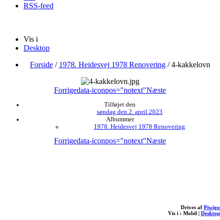
RSS-feed
Vis i
Desktop
Forside
/
1978. Heidesvej 1978 Renovering
/
4-kakkelovn
Forrige
data-iconpos="notext"
Næste
Tilføjet den
søndag den 2. april 2023
Albummer
1978. Heidesvej 1978 Renovering
Forrige
data-iconpos="notext"
Næste
Drives af
Piwigo
Vis i :
Mobil
|
Desktop