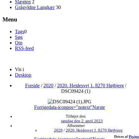
Slægten
2
Grågyldne Langkær
30
Menu
Tags
0
Søg
Om
RSS-feed
Vis i
Desktop
Forside
/
2020
/
2020. Heidesvej 1. 8270 Højbjerg
/
DSC09424 (1)
Forrige
data-iconpos="notext"
Næste
Tilføjet den
søndag den 2. april 2023
Albummer
2020
/
2020. Heidesvej 1. 8270 Højbjerg
Drives af
Piwigo