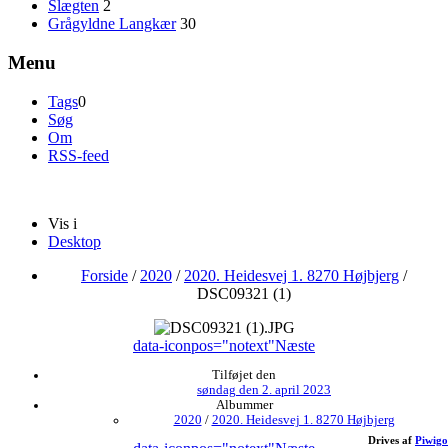
Slægten
2
Grågyldne Langkær
30
Menu
Tags
0
Søg
Om
RSS-feed
Vis i
Desktop
Forside
/
2020
/
2020. Heidesvej 1. 8270 Højbjerg
/
DSC09321 (1)
data-iconpos="notext"
Næste
Tilføjet den
søndag den 2. april 2023
Albummer
2020
/
2020. Heidesvej 1. 8270 Højbjerg
Drives af
Piwigo