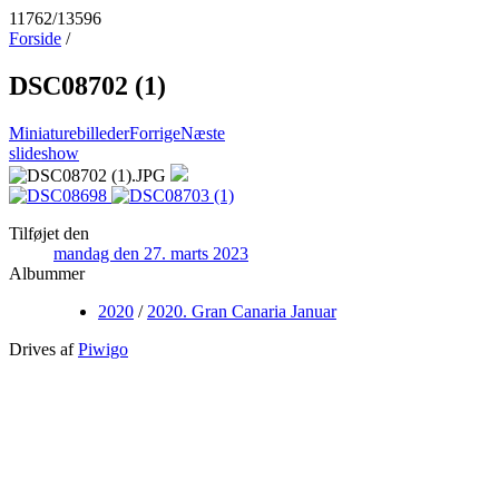
11762/13596
Forside
/
DSC08702 (1)
Miniaturebilleder
Forrige
Næste
slideshow
Tilføjet den
mandag den 27. marts 2023
Albummer
2020
/
2020. Gran Canaria Januar
Drives af
Piwigo